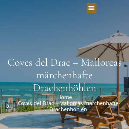
Coves del Drac – Mallorcas
märchenhafte
Drachenhöhlen
Home
Coves del Drac – Mallorcas märchenhafte
Drachenhöhlen