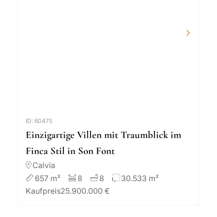
ID: 60475
Einzigartige Villen mit Traumblick im
Finca Stil in Son Font
Calvia
657 m²
8
8
30.533 m²
Kaufpreis
25.900.000 €