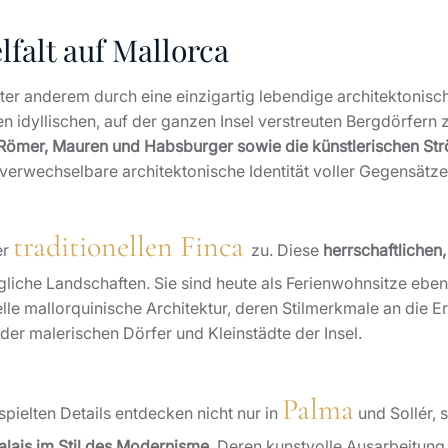
lfalt auf Mallorca
ter anderem durch eine einzigartig lebendige architektonische
 den idyllischen, auf der ganzen Insel verstreuten Bergdörfe
 Römer, Mauren und Habsburger sowie die künstlerischen St
erwechselbare architektonische Identität voller Gegensätze
traditionellen Finca
er
zu. Diese
herrschaftlichen
gliche Landschaften. Sie sind heute als Ferienwohnsitze eben
elle mallorquinische Architektur, deren Stilmerkmale an die 
der malerischen Dörfer und Kleinstädte der Insel.
Palma
pielten Details entdecken nicht nur in
und Sollér, 
alais im Stil des Modernisme
. Deren kunstvolle Ausarbeitung