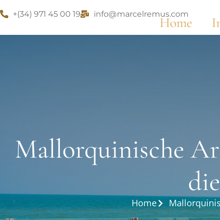
+(34) 971 45 00 19
info@marcelremus.com
Home
I
Mallorquinische Arc
die
Home
Mallorquinis