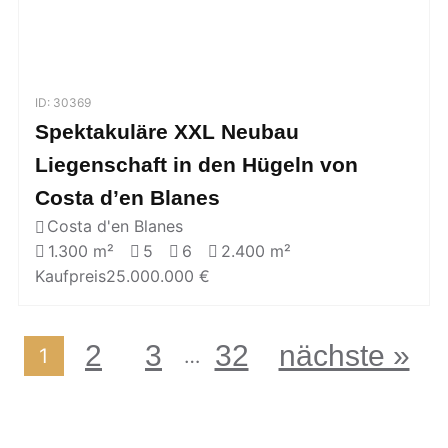
ID: 30369
Spektakuläre XXL Neubau
Liegenschaft in den Hügeln von
Costa d’en Blanes
Costa d'en Blanes
1.300 m²
5
6
2.400 m²
Kaufpreis
25.000.000 €
2
3
32
nächste »
…
1