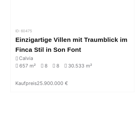
ID: 60475
Einzigartige Villen mit Traumblick im
Finca Stil in Son Font
Calvia
657 m²
8
8
30.533 m²
Kaufpreis
25.900.000 €