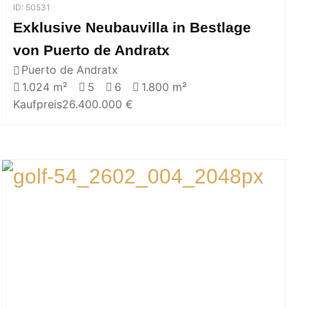
ID: 50531
Exklusive Neubauvilla in Bestlage
von Puerto de Andratx
Puerto de Andratx
1.024 m²
5
6
1.800 m²
Kaufpreis
26.400.000 €