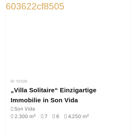
ID: 10326
„Villa Solitaire“ Einzigartige
Immobilie in Son Vida
Son Vida
2.300 m²
7
6
4.250 m²