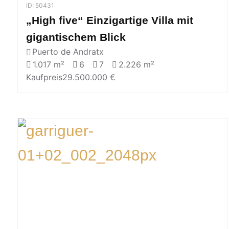
ID: 50431
„High five“ Einzigartige Villa mit
gigantischem Blick
Puerto de Andratx
1.017 m²
6
7
2.226 m²
Kaufpreis
29.500.000 €