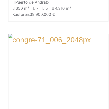
Puerto de Andratx
650 m²
7
5
4.310 m²
Kaufpreis
39.900.000 €