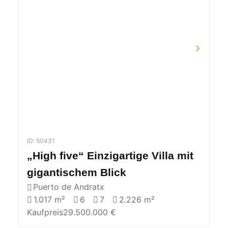
ID: 50431
„High five“ Einzigartige Villa mit
gigantischem Blick
Puerto de Andratx
1.017 m²
6
7
2.226 m²
Kaufpreis
29.500.000 €