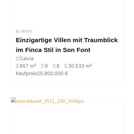
ID: 60475
Einzigartige Villen mit Traumblick
im Finca Stil in Son Font
Calvia
657 m²
8
8
30.533 m²
Kaufpreis
25.900.000 €