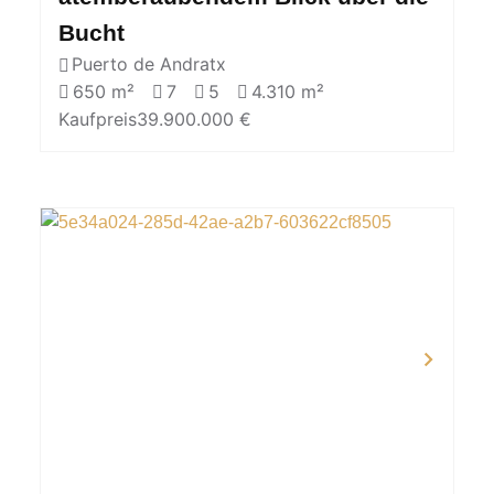
Bucht
Puerto de Andratx
650 m²
7
5
4.310 m²
Kaufpreis
39.900.000 €