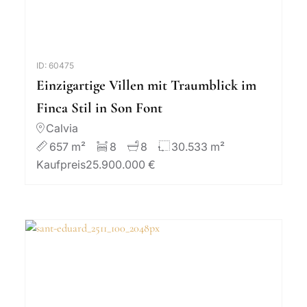
ID: 60475
Einzigartige Villen mit Traumblick im
Finca Stil in Son Font
Calvia
657 m²
8
8
30.533 m²
Kaufpreis
25.900.000 €