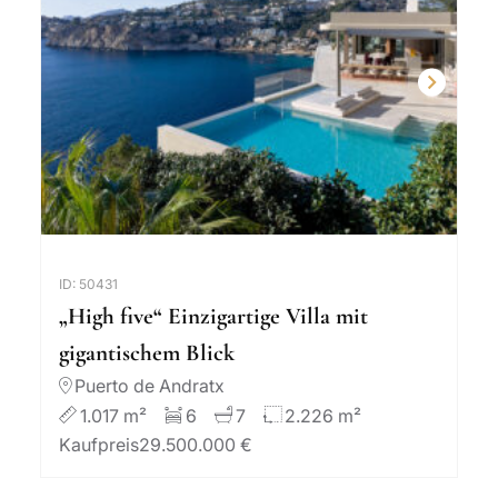
ID: 50431
„High five“ Einzigartige Villa mit
gigantischem Blick
Puerto de Andratx
1.017 m²
6
7
2.226 m²
Kaufpreis
29.500.000 €