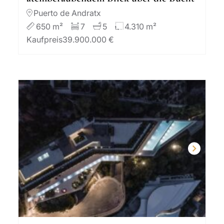
Puerto de Andratx
650 m²
7
5
4.310 m²
Kaufpreis
39.900.000 €