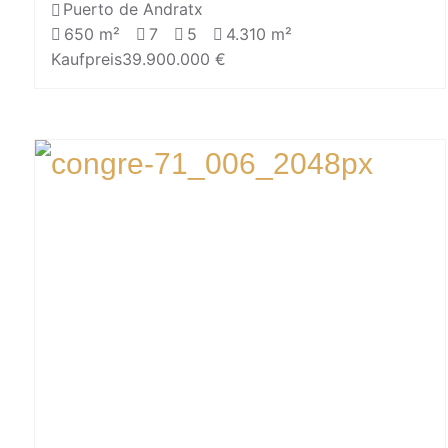
Puerto de Andratx
650 m²
7
5
4.310 m²
Kaufpreis
39.900.000 €