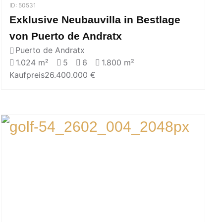
ID: 50531
Exklusive Neubauvilla in Bestlage
von Puerto de Andratx
Puerto de Andratx
1.024 m²
5
6
1.800 m²
Kaufpreis
26.400.000 €