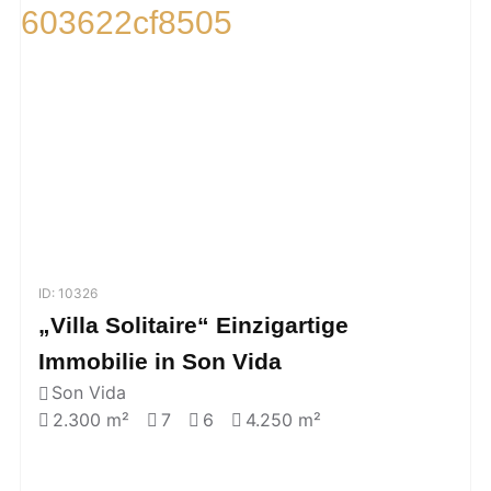
ID: 10326
„Villa Solitaire“ Einzigartige
Immobilie in Son Vida
Son Vida
2.300 m²
7
6
4.250 m²