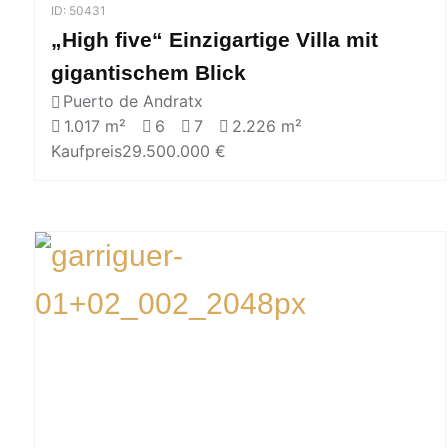
ID: 50431
„High five“ Einzigartige Villa mit
gigantischem Blick
Puerto de Andratx
1.017 m²
6
7
2.226 m²
Kaufpreis
29.500.000 €