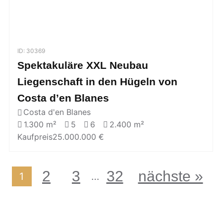
ID: 30369
Spektakuläre XXL Neubau
Liegenschaft in den Hügeln von
Costa d’en Blanes
Costa d'en Blanes
1.300 m²
5
6
2.400 m²
Kaufpreis
25.000.000 €
2
3
32
nächste »
…
1