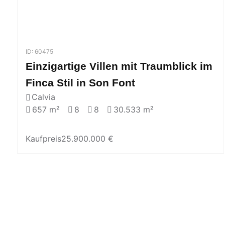
ID: 60475
Einzigartige Villen mit Traumblick im
Finca Stil in Son Font
Calvia
657 m²
8
8
30.533 m²
Kaufpreis
25.900.000 €