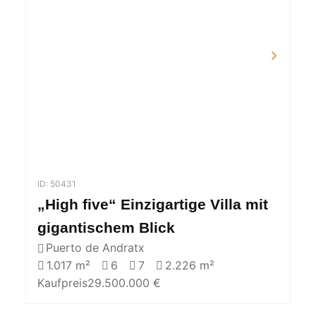
ID: 50431
„High five“ Einzigartige Villa mit
gigantischem Blick
Puerto de Andratx
1.017 m²
6
7
2.226 m²
Kaufpreis
29.500.000 €