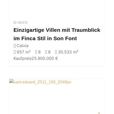
ID: 60475
Einzigartige Villen mit Traumblick
im Finca Stil in Son Font
Calvia
657 m²
8
8
30.533 m²
Kaufpreis
25.900.000 €