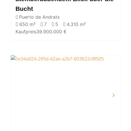
Bucht
Puerto de Andratx
650 m²
7
5
4.310 m²
Kaufpreis
39.900.000 €