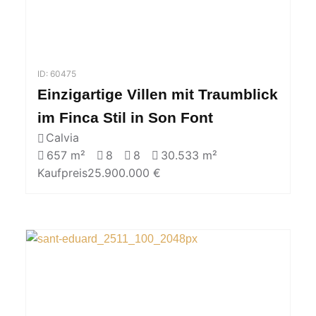
ID: 60475
Einzigartige Villen mit Traumblick
im Finca Stil in Son Font
Calvia
657 m²
8
8
30.533 m²
Kaufpreis
25.900.000 €