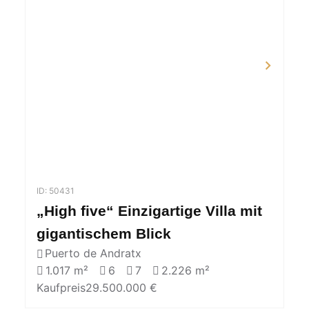
ID: 50431
„High five“ Einzigartige Villa mit
gigantischem Blick
Puerto de Andratx
1.017 m²
6
7
2.226 m²
Kaufpreis
29.500.000 €