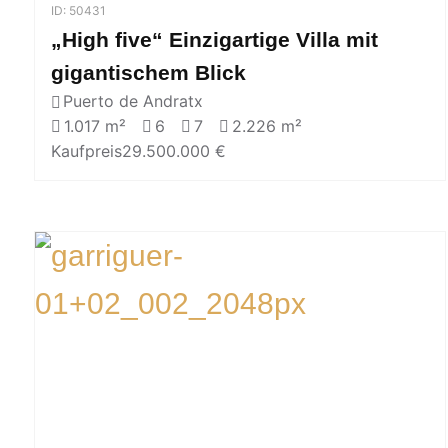
ID: 50431
„High five“ Einzigartige Villa mit
gigantischem Blick
Puerto de Andratx
1.017 m²
6
7
2.226 m²
Kaufpreis
29.500.000 €