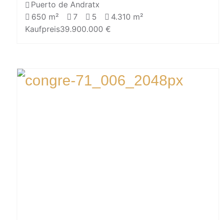
Puerto de Andratx
650 m²
7
5
4.310 m²
Kaufpreis
39.900.000 €