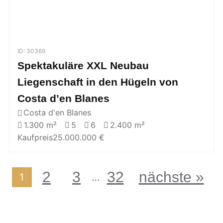
ID: 30369
Spektakuläre XXL Neubau
Liegenschaft in den Hügeln von
Costa d’en Blanes
Costa d'en Blanes
1.300 m²
5
6
2.400 m²
Kaufpreis
25.000.000 €
2
3
32
nächste »
…
1