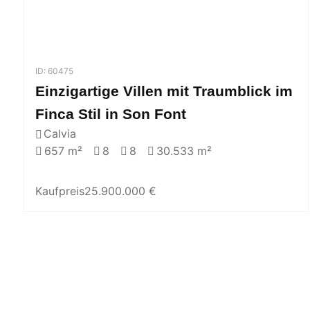
ID: 60475
Einzigartige Villen mit Traumblick im
Finca Stil in Son Font
Calvia
657 m²
8
8
30.533 m²
Kaufpreis
25.900.000 €