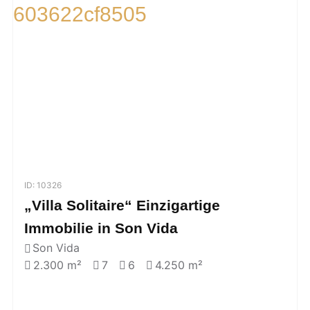
ID: 10326
„Villa Solitaire“ Einzigartige
Immobilie in Son Vida
Son Vida
2.300 m²
7
6
4.250 m²