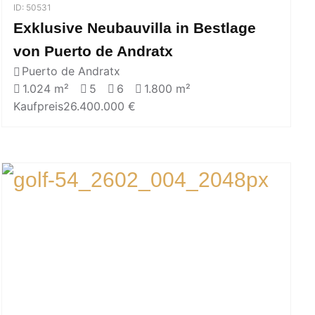
ID: 50531
Exklusive Neubauvilla in Bestlage
von Puerto de Andratx
Puerto de Andratx
1.024 m²
5
6
1.800 m²
Kaufpreis
26.400.000 €