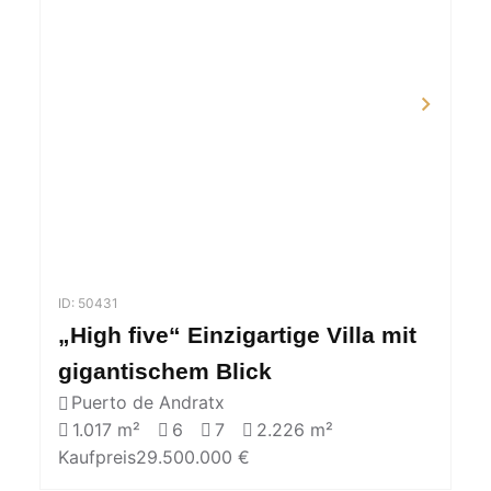
ID: 50431
„High five“ Einzigartige Villa mit
gigantischem Blick
Puerto de Andratx
1.017 m²
6
7
2.226 m²
Kaufpreis
29.500.000 €