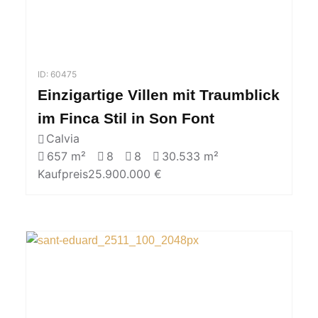
ID: 60475
Einzigartige Villen mit Traumblick
im Finca Stil in Son Font
Calvia
657 m²
8
8
30.533 m²
Kaufpreis
25.900.000 €