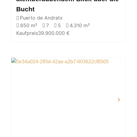
Bucht
Puerto de Andratx
650 m²
7
5
4.310 m²
Kaufpreis
39.900.000 €