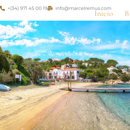
+(34) 971 45 00 19
info@marcelremus.com
Inicio
B