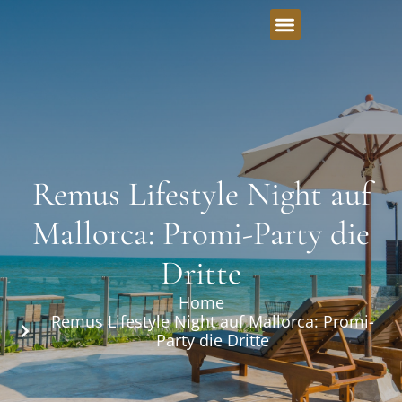
Remus Lifestyle Night auf
Mallorca: Promi-Party die
Dritte
Home
Remus Lifestyle Night auf Mallorca: Promi-
Party die Dritte