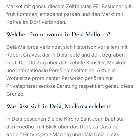
In Deià besuchen Sie die Kirche Sant Joan Baptista,
den Friedhof mit Blick über das Dorf, La Casa de
Robert Graves, Son Marroig und Cala Deià. Dazu
kommen Wanderungen Richtung Son Coll, Lunch mit
Tramuntana-Blick und Ausflüge nach Valldemossa
oder Sóller. Deià Mallorca eignet sich für Kultur, Natur
und ruhige Genusstage.
Ist Deià Mallorca für einen Immobilienkauf
geeignet?
Ja, wenn Sie Exklusivität über Seltenheit, Privatsphäre
und Landschaft definieren. Der Markt bleibt eng, die
Prüfung einzelner Objekte anspruchsvoll. Marcel
Remus Real Estate unterstützt Käufer bei Auswahl,
Bewertung, Diskretion und Verhandlung im
Luxussegment.