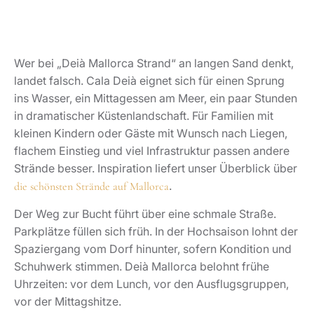
Strände besser. Inspiration liefert unser Überblick über
.
die schönsten Strände auf Mallorca
Der Weg zur Bucht führt über eine schmale Straße.
Parkplätze füllen sich früh. In der Hochsaison lohnt der
Spaziergang vom Dorf hinunter, sofern Kondition und
Schuhwerk stimmen. Deià Mallorca belohnt frühe
Uhrzeiten: vor dem Lunch, vor den Ausflugsgruppen,
vor der Mittagshitze.
Deià Mallorca parken: Geduld
ersetzt keine Planung
Parken gehört zu den wenigen harten Realitäten dieses
Dorfes. Die Straßen bleiben eng, Flächen knapp, die
Nachfrage hoch. Selbst der Guide Michelin empfiehlt
für ein Restaurant in Deià ausdrücklich, einen Parkplatz
zu reservieren, da das Parken im Ort schwierig