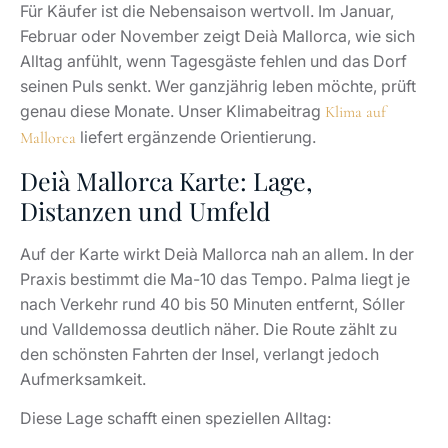
den schönsten Fahrten der Insel, verlangt jedoch
Aufmerksamkeit.
Diese Lage schafft einen speziellen Alltag:
Kultur und Restaurants liegen direkt vor der
Haustür.
Palma bleibt erreichbar, ohne städtische Nähe zu
dominieren.
Die Küste wirkt wild statt urban.
Die Tramuntana prägt Licht, Geräusche und
Freizeit.
Wer häufig internationale Schulen, den Flughafen oder
Business-Termine in Palma ansteuert, kalkuliert Wege
ehrlich. Deià Mallorca eignet sich hervorragend als
anspruchsvoller Rückzugsort. Für täglichen
Pendelkomfort passen andere Lagen besser, etwa Son
Vida, Bendinat oder Palma selbst. Einen Überblick
liefert unser Beitrag über
.
sichere Lagen auf Mallorca