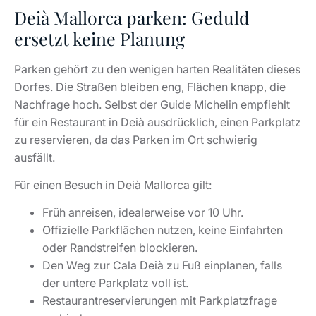
ausfällt.
Für einen Besuch in Deià Mallorca gilt:
Früh anreisen, idealerweise vor 10 Uhr.
Offizielle Parkflächen nutzen, keine Einfahrten
oder Randstreifen blockieren.
Den Weg zur Cala Deià zu Fuß einplanen, falls
der untere Parkplatz voll ist.
Restaurantreservierungen mit Parkplatzfrage
verbinden.
Bei Tagesrouten Bus oder Fahrer prüfen, speziell
in der Hochsaison.
Die Gemeinde nennt die Buslinie L203 als Verbindung
zwischen Port de Sóller und Palma über Deià und
Valldemossa. Für Gruppen ab zehn Personen empfiehlt
die Gemeinde eine vorherige Nachfrage zur
Verfügbarkeit.