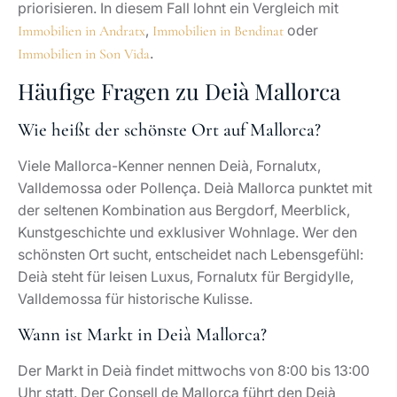
Wann ist Markt in Deià Mallorca?
Der Markt in Deià findet mittwochs von 8:00 bis 13:00
Uhr statt. Der Consell de Mallorca führt den Deià
Market mit genau diesem Zeitfenster. Für Besucher gilt:
früh kommen, entspannt parken und den Markt mit
Kaffee im Dorf verbinden.
Welcher Promi wohnt in Deià Mallorca?
Deià Mallorca verbindet sich historisch vor allem mit
Robert Graves, der in Deià lebte und dort begraben
liegt. Der Ort zog über Jahrzehnte Künstler, Musiker
und internationale Persönlichkeiten an. Aktuelle
Wohnsitze prominenter Personen gehören zur
Privatsphäre; seriöse Beratung respektiert genau diese
Grenze.
Was lässt sich in Deià, Mallorca erleben?