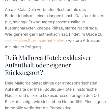
Deià Mallorca Hotel: exklusiver
Aufenthalt oder eigener
Rückzugsort?
Deià Mallorca bietet einige der atmosphärischsten
Aufenthalte der Insel. Boutique-Hotels, historische
Häuser und diskrete Luxusadressen prägen den Ort.
Ein Hotel zeigt, wie sich Leben hier anfühlt. Eine eigene
Immobilie verändert die Perspektive.
Beim ersten Aufenthalt lohnt ein Hotel, um
Tagesrhythmus, Wege, Licht und Nachbarschaft zu
testen. Käufer spüren nach wenigen Tagen, ob Deià zu
ihnen passt. Der Ort verlangt Freude an schmalen
Straßen, Hanglagen, Stille und einer gewissen
Abgeschiedenheit. Wer kurze Wege zu Yachthäfen,
internationalen Schulen oder Golfplätzen sucht,
vergleicht besser mit Bendinat, Port Andratx, Son Vida