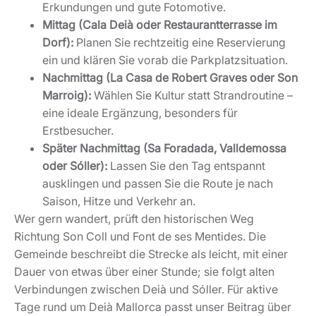
oder Sóller):
Lassen Sie den Tag entspannt
ausklingen und passen Sie die Route je nach
Saison, Hitze und Verkehr an.
Wer gern wandert, prüft den historischen Weg
Richtung Son Coll und Font de ses Mentides. Die
Gemeinde beschreibt die Strecke als leicht, mit einer
Dauer von etwas über einer Stunde; sie folgt alten
Verbindungen zwischen Deià und Sóller. Für aktive
Tage rund um Deià Mallorca passt unser Beitrag über
Radfahren auf Mallorca, speziell für Gäste, die die
Tramuntana sportlich erleben möchten.
Deià Mallorca Restaurant: Kulinarik
zwischen Meer, Terrassen und
Dorfleben
Die Gastronomie in Deià Mallorca lebt vom
Zusammenspiel aus Lage und Atmosphäre. Manche