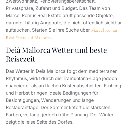
Besichtigungen, Wanderungen und lange
Restauranttage. Der Sommer liefert die stärksten
Farben, verlangt jedoch frühe Planung. Der Winter
zeigt die leise Seite des Dorfes.
Für Käufer ist die Nebensaison wertvoll. Im Januar,
Februar oder November zeigt Deià Mallorca, wie sich
Alltag anfühlt, wenn Tagesgäste fehlen und das Dorf
seinen Puls senkt. Wer ganzjährig leben möchte, prüft
genau diese Monate. Unser Klimabeitrag
Klima auf
liefert ergänzende Orientierung.
Mallorca
Deià Mallorca Karte: Lage,
Distanzen und Umfeld
Auf der Karte wirkt Deià Mallorca nah an allem. In der
Praxis bestimmt die Ma-10 das Tempo. Palma liegt je
nach Verkehr rund 40 bis 50 Minuten entfernt, Sóller
und Valldemossa deutlich näher. Die Route zählt zu