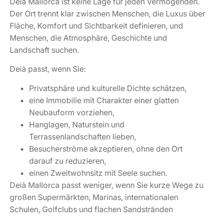
einen Zweitwohnsitz mit Seele suchen.
Deià Mallorca passt weniger, wenn Sie kurze Wege zu
großen Supermärkten, Marinas, internationalen
Schulen, Golfclubs und flachen Sandstränden
priorisieren. In diesem Fall lohnt ein Vergleich mit
,
oder
Immobilien in Andratx
Immobilien in Bendinat
.
Immobilien in Son Vida
Häufige Fragen zu Deià Mallorca
Wie heißt der schönste Ort auf Mallorca?
Viele Mallorca-Kenner nennen Deià, Fornalutx,
Valldemossa oder Pollença. Deià Mallorca punktet mit
der seltenen Kombination aus Bergdorf, Meerblick,
Kunstgeschichte und exklusiver Wohnlage. Wer den
schönsten Ort sucht, entscheidet nach Lebensgefühl:
Deià steht für leisen Luxus, Fornalutx für Bergidylle,
Valldemossa für historische Kulisse.