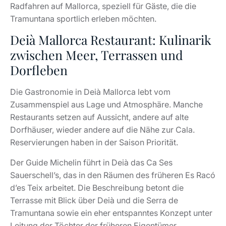
Restaurants setzen auf Aussicht, andere auf alte
Dorfhäuser, wieder andere auf die Nähe zur Cala.
Reservierungen haben in der Saison Priorität.
Der Guide Michelin führt in Deià das Ca Ses
Sauerschell’s, das in den Räumen des früheren Es Racó
d’es Teix arbeitet. Die Beschreibung betont die
Terrasse mit Blick über Deià und die Serra de
Tramuntana sowie ein eher entspanntes Konzept unter
Leitung der Töchter der früheren Eigentümer.
An der Cala Deià verbinden Restaurants das
Badeerlebnis mit einem langen Lunch. Das funktioniert
gut, solange Erwartungen passen: rustikaler
Küstencharakter, knappe Plätze, starke Nachfrage.
Wer generell gern authentisch isst, findet im Guide zu
weitere Adressen
einheimischen Restaurants auf Mallorca
mit lokaler Prägung.