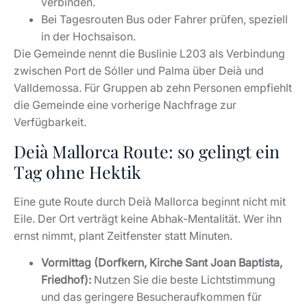
Deià Mallorca Route: so gelingt ein
Tag ohne Hektik
Eine gute Route durch Deià Mallorca beginnt nicht mit
Eile. Der Ort verträgt keine Abhak-Mentalität. Wer ihn
ernst nimmt, plant Zeitfenster statt Minuten.
Vormittag (Dorfkern, Kirche Sant Joan Baptista,
Friedhof):
Nutzen Sie die beste Lichtstimmung
und das geringere Besucheraufkommen für
Erkundungen und gute Fotomotive.
Mittag (Cala Deià oder Restaurantterrasse im
Dorf):
Planen Sie rechtzeitig eine Reservierung
ein und klären Sie vorab die Parkplatzsituation.
Nachmittag (La Casa de Robert Graves oder Son
Marroig):
Wählen Sie Kultur statt Strandroutine –
eine ideale Ergänzung, besonders für
Erstbesucher.
Später Nachmittag (Sa Foradada, Valldemossa