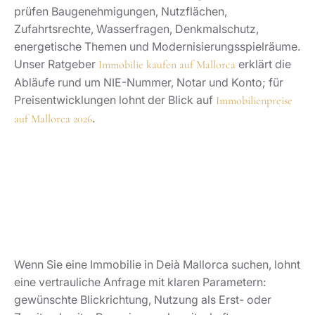
Wenn Sie eine Immobilie in Deià Mallorca suchen, lohnt
eine vertrauliche Anfrage mit klaren Parametern:
gewünschte Blickrichtung, Nutzung als Erst- oder
Zweitwohnsitz, Renovierungsbereitschaft,
Privatsphäre, Zufahrt und Budget. Das Team von
Marcel Remus Real Estate prüft passende Objekte,
darunter häufig Angebote, die nicht öffentlich sichtbar
auftauchen. Starten Sie Ihre Suche über
Marcel Remus
.
Real Estate auf Mallorca
Deià Mallorca Wetter und beste
Reisezeit
Das Wetter in Deià Mallorca folgt dem mediterranen
Rhythmus, wirkt durch die Tramuntana-Lage jedoch
nuancierter als an flachen Küstenabschnitten. Frühling
und Herbst bringen ideale Bedingungen für