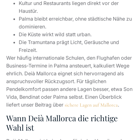
Wann Deià Mallorca die richtige
Wahl ist
Deià Mallorca ist keine Lage für jeden Vermögenden.
Der Ort trennt klar zwischen Menschen, die Luxus über
Fläche, Komfort und Sichtbarkeit definieren, und
Menschen, die Atmosphäre, Geschichte und
Landschaft suchen.
Deià passt, wenn Sie:
Privatsphäre und kulturelle Dichte schätzen,
eine Immobilie mit Charakter einer glatten
Neubauform vorziehen,
Hanglagen, Naturstein und
Terrassenlandschaften lieben,
Besucherströme akzeptieren, ohne den Ort
darauf zu reduzieren,