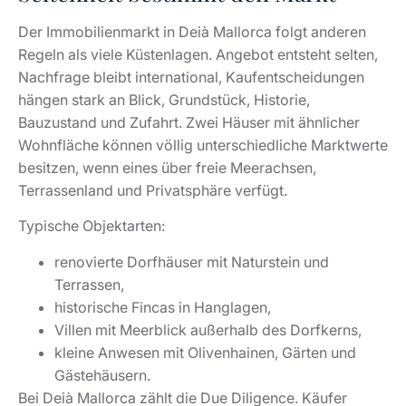
Typische Objektarten:
renovierte Dorfhäuser mit Naturstein und
Terrassen,
historische Fincas in Hanglagen,
Villen mit Meerblick außerhalb des Dorfkerns,
kleine Anwesen mit Olivenhainen, Gärten und
Gästehäusern.
Bei Deià Mallorca zählt die Due Diligence. Käufer
prüfen Baugenehmigungen, Nutzflächen,
Zufahrtsrechte, Wasserfragen, Denkmalschutz,
energetische Themen und Modernisierungsspielräume.
Unser Ratgeber
erklärt die
Immobilie kaufen auf Mallorca
Abläufe rund um NIE-Nummer, Notar und Konto; für
Preisentwicklungen lohnt der Blick auf
Immobilienpreise
.
auf Mallorca 2026