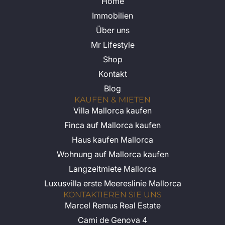
Luxusvilla erste Meereslinie Mallorca
KONTAKTIEREN SIE UNS
Marcel Remus Real Estate
Cami de Genova 4
07014 Palma de Mallorca
BELIEBTE REGIONEN
Son Vida Immobilien
Andratx Immobilien
Bendinat Immobilien
Santa Ponsa Immobilien
Calvia Immobilien
Puerto Portals Immobilien
Copyright 2026 Marcel Remus.
Impressum
Alle Rechte vorbehalten.
Datenschutz
AGB