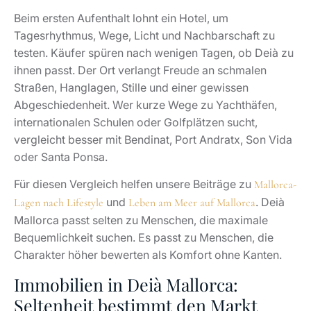
oder Santa Ponsa.
Für diesen Vergleich helfen unsere Beiträge zu
Mallorca-
und
. Deià
Lagen nach Lifestyle
Leben am Meer auf Mallorca
Mallorca passt selten zu Menschen, die maximale
Bequemlichkeit suchen. Es passt zu Menschen, die
Charakter höher bewerten als Komfort ohne Kanten.
Immobilien in Deià Mallorca:
Seltenheit bestimmt den Markt
Der Immobilienmarkt in Deià Mallorca folgt anderen
Regeln als viele Küstenlagen. Angebot entsteht selten,
Nachfrage bleibt international, Kaufentscheidungen
hängen stark an Blick, Grundstück, Historie,
Bauzustand und Zufahrt. Zwei Häuser mit ähnlicher
Wohnfläche können völlig unterschiedliche Marktwerte
besitzen, wenn eines über freie Meerachsen,
Terrassenland und Privatsphäre verfügt.