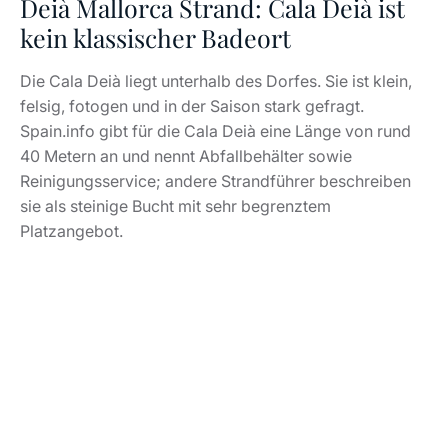
Deià Mallorca Strand: Cala Deià ist
kein klassischer Badeort
Die Cala Deià liegt unterhalb des Dorfes. Sie ist klein,
felsig, fotogen und in der Saison stark gefragt.
Spain.info gibt für die Cala Deià eine Länge von rund
40 Metern an und nennt Abfallbehälter sowie
Reinigungsservice; andere Strandführer beschreiben
sie als steinige Bucht mit sehr begrenztem
Platzangebot.
Wer bei „Deià Mallorca
Strand“ an langen Sand
denkt, landet falsch. Cala
Deià eignet sich für einen Sprung ins Wasser, ein
Mittagessen am Meer, ein paar Stunden in
dramatischer Küstenlandschaft. Für Familien mit
kleinen Kindern oder Gäste mit Wunsch nach Liegen,
flachem Einstieg und viel Infrastruktur passen andere